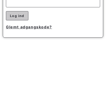
Log ind
Glemt adgangskode?