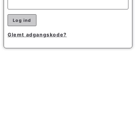
Log ind
Glemt adgangskode?