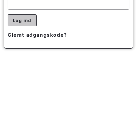
Log ind
Glemt adgangskode?