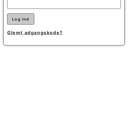
Log ind
Glemt adgangskode?