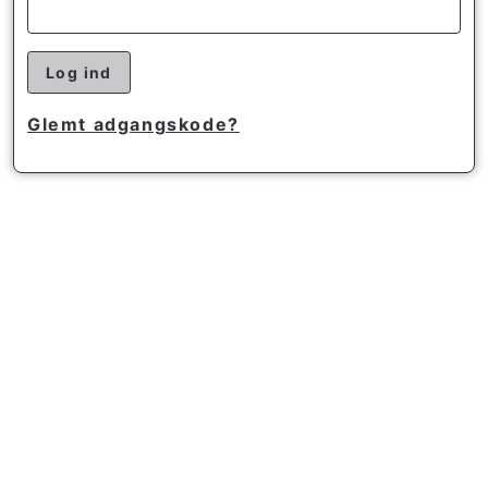
Log ind
Glemt adgangskode?