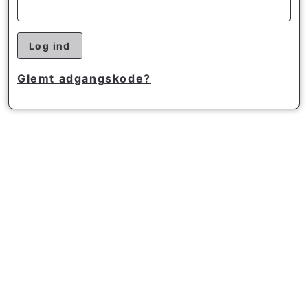
Log ind
Glemt adgangskode?