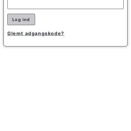
Log ind
Glemt adgangskode?