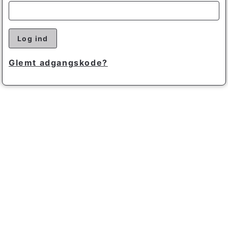
Log ind
Glemt adgangskode?