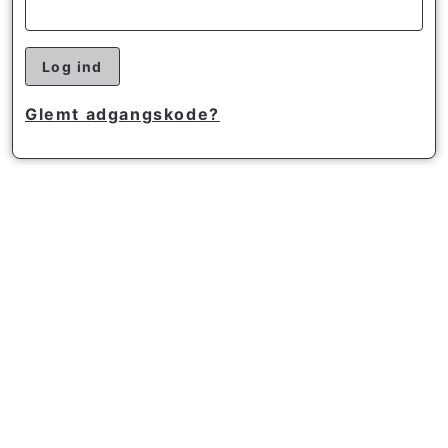
Log ind
Glemt adgangskode?