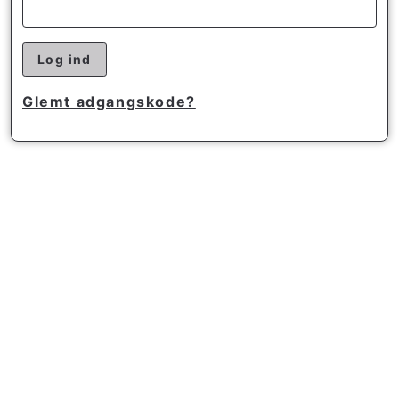
Log ind
Glemt adgangskode?