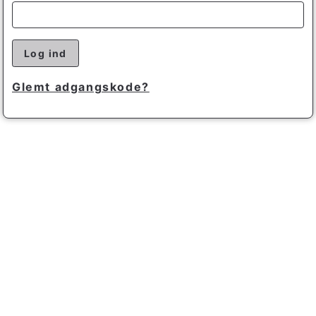
Log ind
Glemt adgangskode?