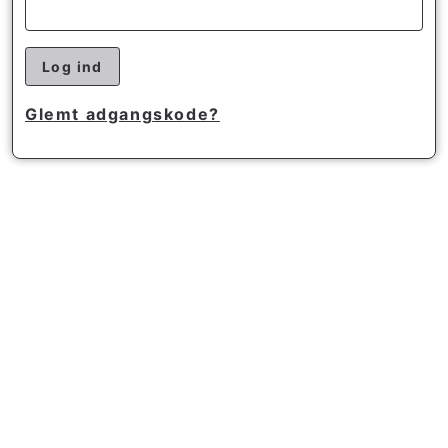
Log ind
Glemt adgangskode?