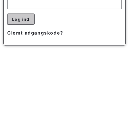
Log ind
Glemt adgangskode?