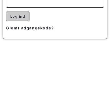
Log ind
Glemt adgangskode?