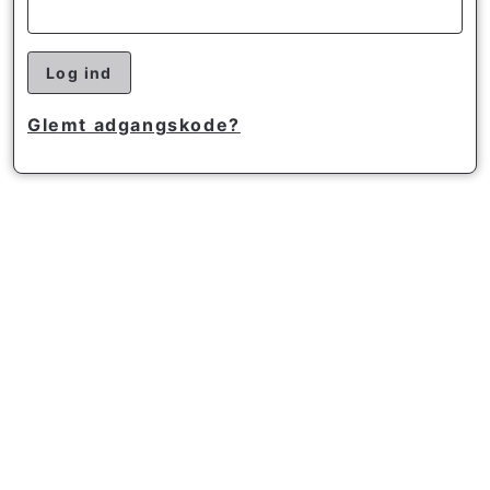
Log ind
Glemt adgangskode?