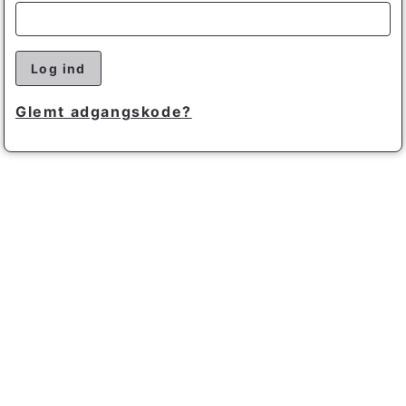
Log ind
Glemt adgangskode?