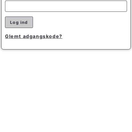
Log ind
Glemt adgangskode?