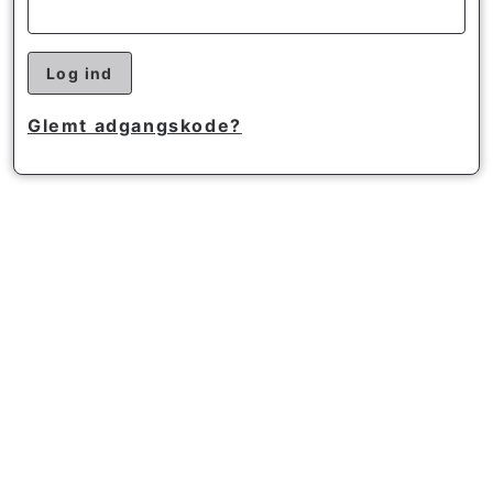
Log ind
Glemt adgangskode?