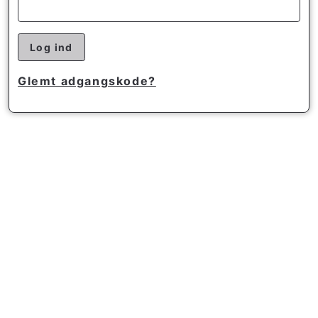
Log ind
Glemt adgangskode?